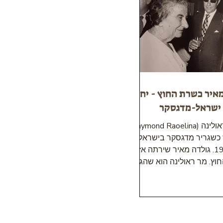
איר כשרת החוץ - יחסי
ישראל-מדגסקר
ריימונד ראולינה (Raymond Raoelina)
כשגריר מדגסקר בישראל
ב-1961. גולדה מאיר שירתה אז
וץ. מר ראולינה הוא שהגיש
ת כתב האמנה בין יש