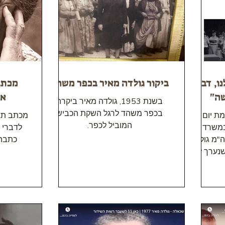
ו, דבר
ביקור גולדה מאיר בכפר משהד
מכתב
שה"
אב
בשנת 1953, גולדה מאיר ביקרה
בכפר משהד לרגל השקת הכביש
לחמת יום
מכתב תגו
המוביל לכפר.
 במשרד
לדברי 
"מ גולדה
כתבה 
שנערך זמן
חמה