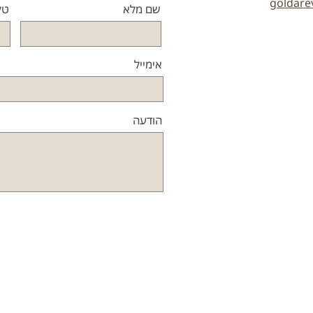
goldare
שם מלא
טל
אימייל
הודעה